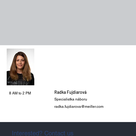
Radka Fujdiarová
8 AM to 2 PM
Specialistka náboru
radka.fujdiarova@meiller.com
Interested? Contact us