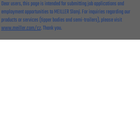
Dear users, this page is intended for submitting job applications and
employment opportunities to MEILLER Slaný. For inquiries regarding our
products or services (tipper bodies and semi-trailers), please visit
www.meiller.com/cz
. Thank you.