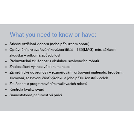
What you need to know or have:
Střední vzdělání v oboru (nebo příbuzném oboru)
Oprávnění pro svařování kovů/certifikát – 135(MAG), min. základní
zkouška + odborná způsobilost
Prokazatelná zkušenost s obsluhou svařovacích robotů
Znalost čtení výkresové dokumentace
Zámečnické dovednosti – rozměřování, orýsování materiálů, broušení,
slícování, sestavení částí výrobku a jeho příslušenství v celek
Zkušenost s programováním svařovacích robotů
Kontrola kvality svarů
Samostatnost, pečlivost při práci