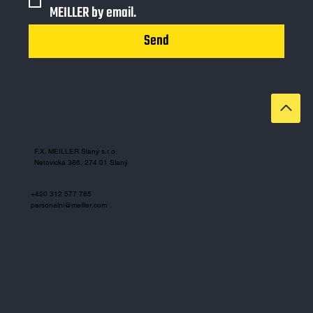
MEILLER by email.
Send
F.X. MEILLER Slaný s.r.o.
Netovická 386, 274 01 Slaný
+420 312 577 785
personalni@meiller.com