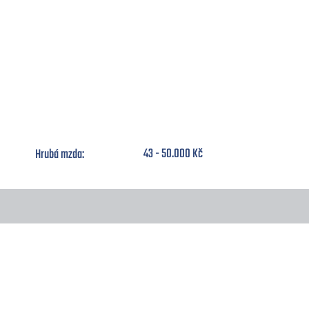
Obsluha svařovacího robota (M/Ž)
43 - 50.000 Kč
Hrubá mzda: