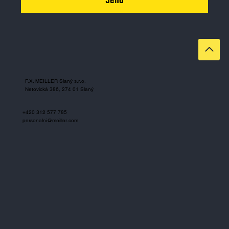
Send
F.X. MEILLER Slaný s.r.o.
Netovická 386, 274 01 Slaný
+420 312 577 785
personalni@meiller.com