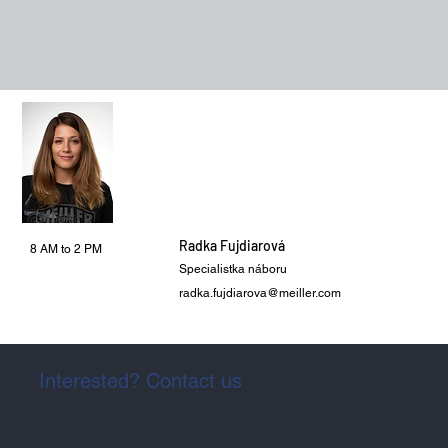
Radka Fujdiarová
8 AM to 2 PM
Specialistka náboru
radka.fujdiarova@meiller.com
Interested? Contact us