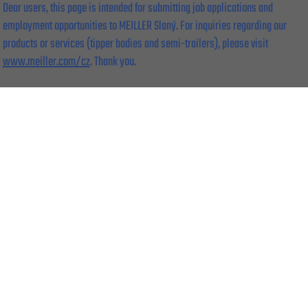
Dear users, this page is intended for submitting job applications and
employment opportunities to MEILLER Slaný. For inquiries regarding our
products or services (tipper bodies and semi-trailers), please visit
www.meiller.com/cz
. Thank you.