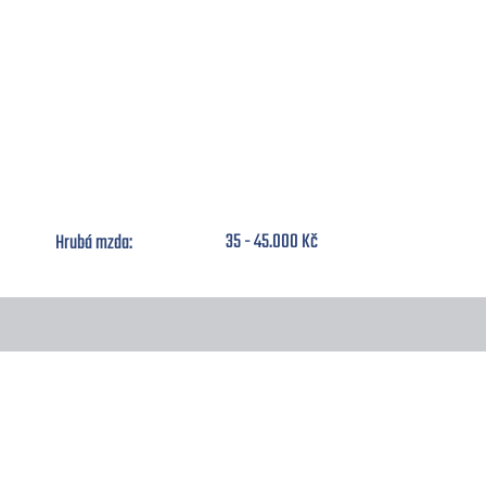
Zámečník - svářeč (M/Ž)
35 - 45.000 Kč
Hrubá mzda: