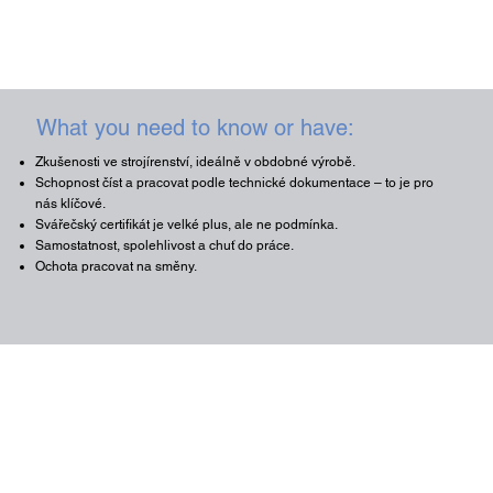
What you need to know or have:
Zkušenosti ve strojírenství, ideálně v obdobné výrobě.
Schopnost číst a pracovat podle technické dokumentace – to je pro
nás klíčové.
Svářečský certifikát je velké plus, ale ne podmínka.
Samostatnost, spolehlivost a chuť do práce.
Ochota pracovat na směny.