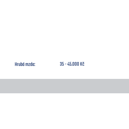
Zámečník - svářeč (M/Ž)
35 - 45.000 Kč
Hrubá mzda: