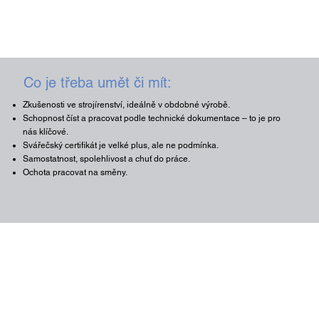
Co je třeba umět či mít:
Zkušenosti ve strojírenství, ideálně v obdobné výrobě.
Schopnost číst a pracovat podle technické dokumentace – to je pro
nás klíčové.
Svářečský certifikát je velké plus, ale ne podmínka.
Samostatnost, spolehlivost a chuť do práce.
Ochota pracovat na směny.