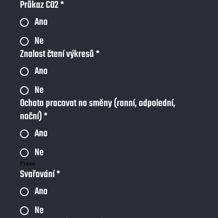
Průkaz CO2
*
Ano
Ne
Znalost čtení výkresů
*
Ano
Ne
Ochota pracovat na směny (ranní, odpolední,
noční)
*
Ano
Ne
Praxe:
Svařování
*
Ano
Ne