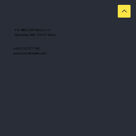
F.X. MEILLER Slaný s.r.o.
Netovická 386, 274 01 Slaný
+420 312 577 785
personalni@meiller.com