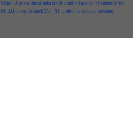
Vážení uživatelé, tato stránka slouží k zasílání pracovních nabídek firmě
MEILLER Slaný. Ve dnech 27.7. - 9.8. probíhá celozávodní dovolená.