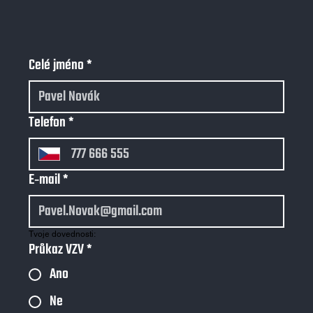
Celé jméno
*
Telefon
*
E‑mail
*
Tvoje dovednosti:
Průkaz VZV
*
Ano
Ne