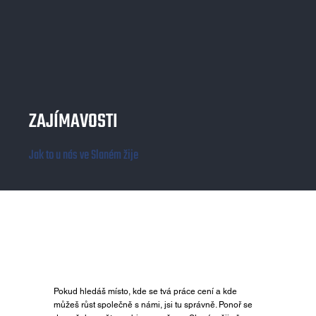
ZAJÍMAVOSTI
Jak to u nás ve Slaném žije
Pokud hledáš místo, kde se tvá práce cení a kde
můžeš růst společně s námi, jsi tu správně. Ponoř se