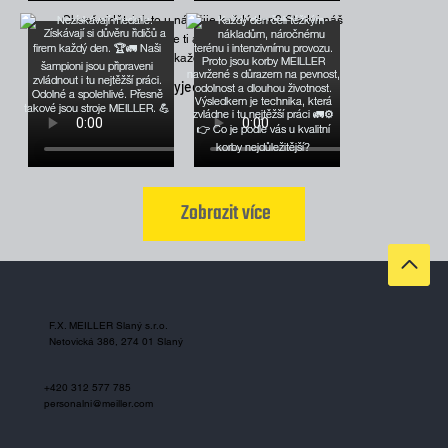
Chceš vidět, jak to u nás žije každý den? Sleduj náš
Instagram a neunikne ti ani jeden z našich příběhů,
úspěchů nebo třeba každodenních radostí.
#korbyjedou
Zobrazit více
F.X. MEILLER Slaný s.r.o.
Netovická 386, 274 01 Slaný
+420 312 577 785
personalni@meiller.com