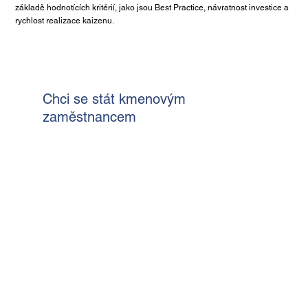
základě hodnotících kritérií, jako jsou Best Practice, návratnost investice a
rychlost realizace kaizenu.
Chci se stát kmenovým
zaměstnancem
Celé jméno
E‑mail
*