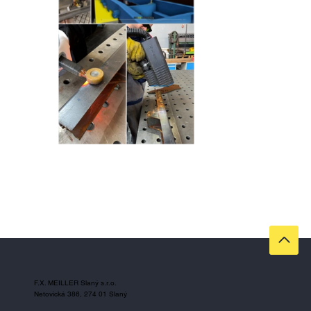
F.X. MEILLER Slaný s.r.o.
Netovická 386, 274 01 Slaný