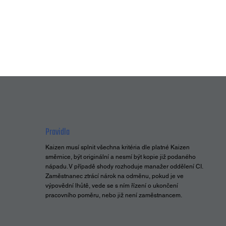
Pravidla
Kaizen musí splnit všechna kritéria dle platné Kaizen
směrnice, být originální a nesmí být kopie již podaného
nápadu. V případě shody rozhoduje manažer oddělení CI.
Zaměstnanec ztrácí nárok na odměnu, pokud je ve
výpovědní lhůtě, vede se s ním řízení o ukončení
pracovního poměru, nebo již není zaměstnancem.