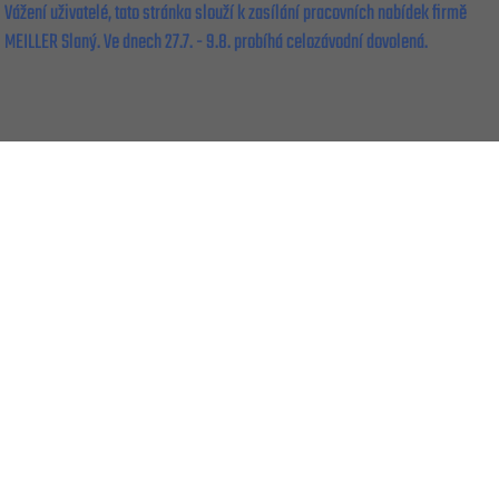
Vážení uživatelé, tato stránka slouží k zasílání pracovních nabídek firmě
MEILLER Slaný. Ve dnech 27.7. - 9.8. probíhá celozávodní dovolená.