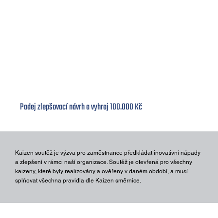
SOUTĚŽ KAIZEN
Podej zlepšovací návrh a vyhraj 100.000 Kč
Kaizen soutěž je výzva pro zaměstnance předkládat inovativní nápady
a zlepšení v rámci naší organizace. Soutěž je otevřená pro všechny
kaizeny, které byly realizovány a ověřeny v daném období, a musí
splňovat všechna pravidla dle Kaizen směrnice.